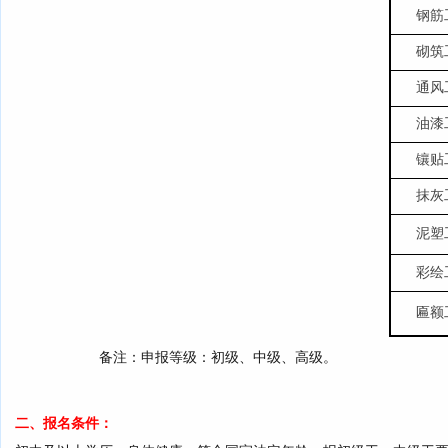
钢筋
砌筑
通风
油漆
镶贴
抹灰
泥塑
彩绘
匾额
备注：申报等级：
初级、中级、高级。
二、报名条件：