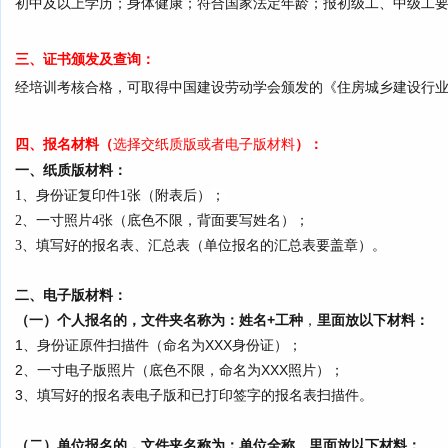
初中及以上学历；身体健康；符合国家法定年龄；报初级工、中级工要
三、证书颁发及查询：
经培训考核合格，可取得中国建设劳动学会颁发的《住房城乡建设行
四、报名材料
（
选择交纸质版或者电子版材料
）
：
一、纸质版材料：
1、身份证复印件1张（附表后）
；
2、一寸照片4张（底色不限，背面要写姓名）；
3、填写好的报名表、汇总表（单位报名的汇总表要盖章）。
二、电子版材料：
（一）
个人报名的，文件夹名称为：姓名+工种
，
里面
放以下材料
：
1、身份证原件扫描件（命名为XXX身份证）；
2、一寸电子版照片（底色不限，命名为XXX照片）；
3、
填写好的报名表电子版
和已打印签字的报名表扫描件
。
（二）
单位报名的，文件夹名称为：单位全称
，
里面
放以下材料
：