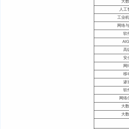
大
人工
工业
网络
软
A
高
安
网
移
渗
软
网络
大
大